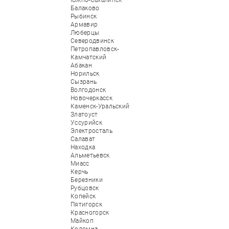
Южно-Сахалинск
Балаково
Рыбинск
Армавир
Люберцы
Северодвинск
Петропавловск-
Камчатский
Абакан
Норильск
Сызрань
Волгодонск
Новочеркасск
Каменск-Уральский
Златоуст
Уссурийск
Электросталь
Салават
Находка
Альметьевск
Миасс
Керчь
Березники
Рубцовск
Копейск
Пятигорск
Красногорск
Майкоп