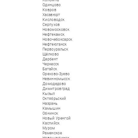
Коломна
Одинцово
Ковров
Хасавюрт
Кисловодск
Серпухов
Новомосковск
Нефтекамск
Новочебоксарск
Нефтеюганск
Первоуральск
Щёлково
Дербент
Черкесск
Батайск
Орехово-Зуево
Невинномысск
Домодедово
Димитровград
Кызыл
Октябрьский
Назрань
Камышин
Обнинск
Новый Уренгой
Каспийск
Муром
Раменское