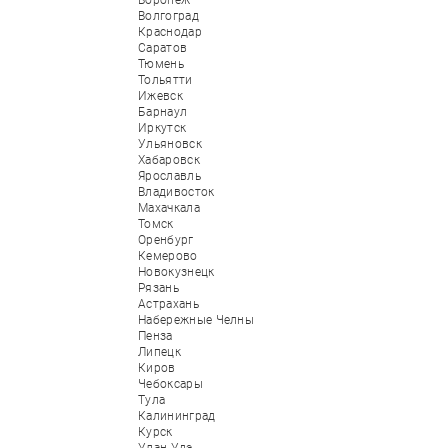
Воронеж
Волгоград
Краснодар
Саратов
Тюмень
Тольятти
Ижевск
Барнаул
Иркутск
Ульяновск
Хабаровск
Ярославль
Владивосток
Махачкала
Томск
Оренбург
Кемерово
Новокузнецк
Рязань
Астрахань
Набережные Челны
Пенза
Липецк
Киров
Чебоксары
Тула
Калининград
Курск