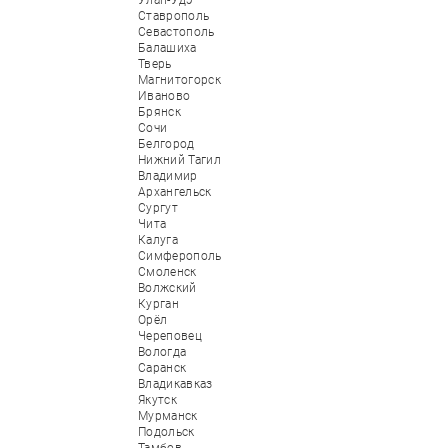
Улан-Удэ
Ставрополь
Севастополь
Балашиха
Тверь
Магнитогорск
Иваново
Брянск
Сочи
Белгород
Нижний Тагил
Владимир
Архангельск
Сургут
Чита
Калуга
Симферополь
Смоленск
Волжский
Курган
Орёл
Череповец
Вологда
Саранск
Владикавказ
Якутск
Мурманск
Подольск