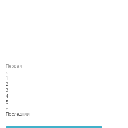
Вертикальный криогенный цилиндр
DPL 700-500-2,3 (для жидкого аргона)
В наличии
от 400 000 р
КУПИТЬ
Газификатор холодный криогенный
ГХК 0,5-2,3-90-4 (для жидкого аргона)
Первая
В наличии
от 480 000 р
«
1
КУПИТЬ
2
3
4
5
»
Последняя