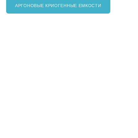
АРГОНОВЫЕ КРИОГЕННЫЕ ЕМКОСТИ
Вертикальный криогенный цилиндр
DPL 195 (для жидкого кислорода)
В наличии
от 150 000 р