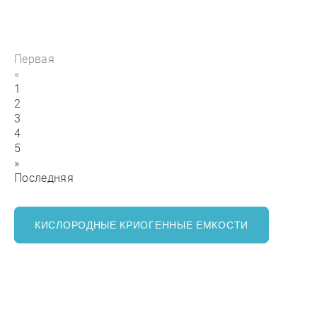
Газификатор холодный криогенный
ГХК 0,5-2,3-90-4 (для жидкого
кислорода)
Первая
В наличии
от 480 000 р
«
1
КУПИТЬ
2
3
4
5
»
Последняя
КИСЛОРОДНЫЕ КРИОГЕННЫЕ ЕМКОСТИ