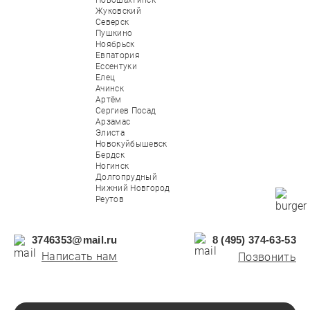
Новошахтинск
Жуковский
Северск
Пушкино
Ноябрьск
Евпатория
Ессентуки
Елец
Ачинск
Артём
Сергиев Посад
Арзамас
Элиста
Новокуйбышевск
Бердск
Ногинск
Долгопрудный
Нижний Новгород
Реутов
3746353@mail.ru
8 (495) 374-63-53
Написать нам
Позвонить