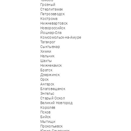
Тамбов
Грозный
Стерлитамак
Петрозаводск
Кострома
Нижневартовск
Новороссийск
Йошкар-Ола
Комсомольск-на-Амуре
Таганрог
Сыктывкар
Химки
Нальчик
Шахты
Нижнекамск
Братск
Дзержинск
Орск
Ангарск
Благовещенск
Энгельс
Старый Оскол
Великий Новгород
Королёв
Псков
Бийск
Мытищи
Прокопьевск